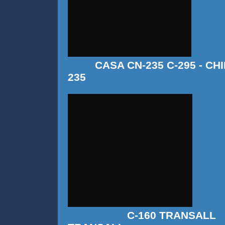
.
******
CASA CN-235 C-295 - C
235
******************
**************
C-160 TRANSALL
**