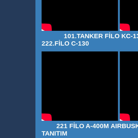
*********
101.TANKER FİLO
KC-1
222.FİLO
C-130
*******
******
221 FİLO A-400M AIRBUS
TANITIM
*******