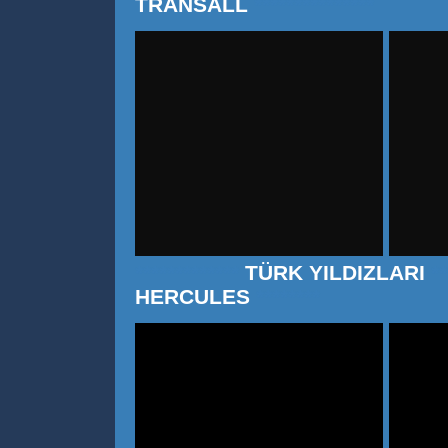
TRANSALL
***************
*************
TÜRK YILDIZLARI
**
HERCULES
********