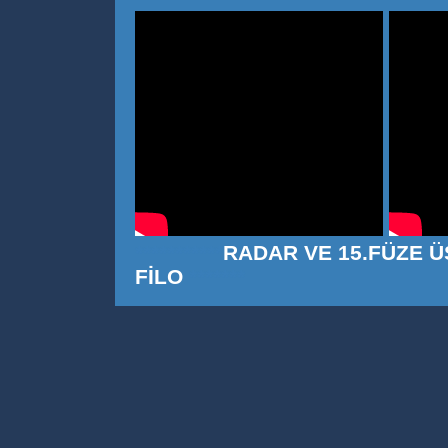
***********
RADAR VE 15.FÜZE 
FİLO
*******